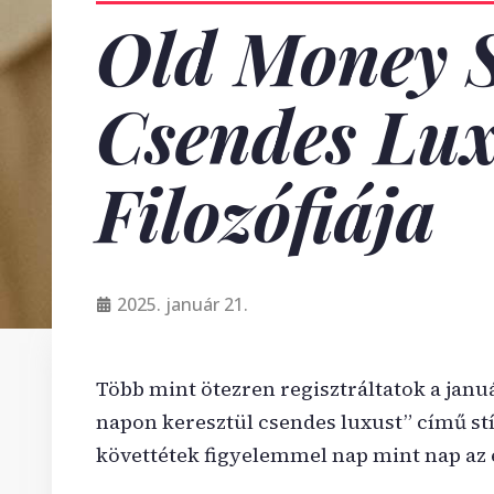
Old Money S
Csendes Lu
Filozófiája
2025. január 21.
Több mint ötezren regisztráltatok a janu
napon keresztül csendes luxust” című st
követtétek figyelemmel nap mint nap az 