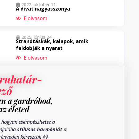
2022. október 11.
A divat nagyasszonya
Elolvasom
2025. június 24.
Strandtáskák, kalapok, amik
feldobják a nyarat
Elolvasom
ruhatár-
ező
n a gardróbod,
az életed
 hogyan csempészhetsz a
pjaidba
stílusos harmóniát
a
rényeden keresztül! 😊