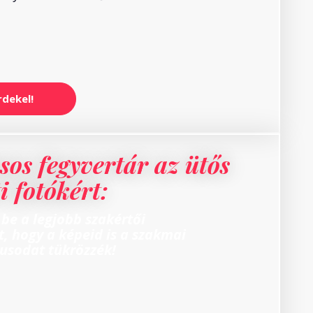
rdekel!
usos fegyvertár az ütős
i fotókért:
 be a legjobb szakértői
t, hogy a képeid is a szakmai
usodat tükrözzék!