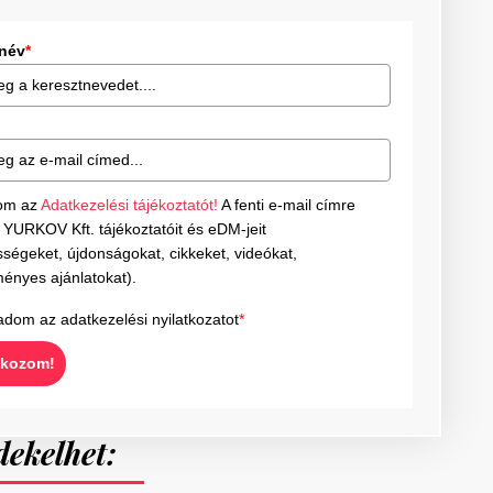
tnév
*
om az
Adatkezelési tájékoztatót!
A fenti e-mail címre
YURKOV Kft. tájékoztatóit és eDM-jeit
ségeket, újdonságokat, cikkeket, videókat,
ényes ajánlatokat).
adom az adatkezelési nyilatkozatot
*
tkozom!
dekelhet: