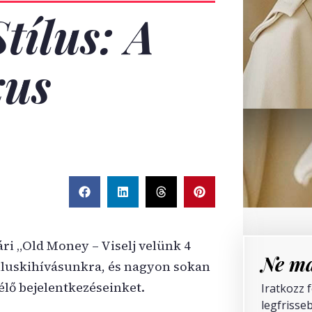
tílus: A
xus
ári „Old Money – Viselj velünk 4
Ne ma
íluskihívásunkra, és nagyon sokan
élő bejelentkezéseinket.
Iratkozz 
legfrisseb