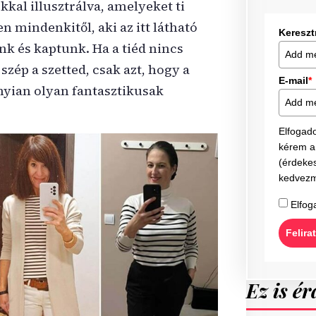
kkal illusztrálva, amelyeket ti
n mindenkitől, aki az itt látható
Keresz
k és kaptunk. Ha a tiéd nincs
szép a szetted, csak azt, hogy a
E-mail
*
nyian olyan fantasztikusak
Elfogad
kérem a 
(érdekes
kedvezm
Elfog
Felira
Ez is ér