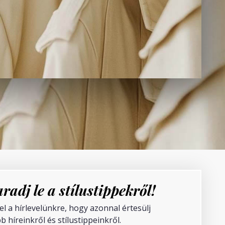
radj le a stílustippekről!
fel a hírlevelünkre, hogy azonnal értesülj
b híreinkről és stílustippeinkről.