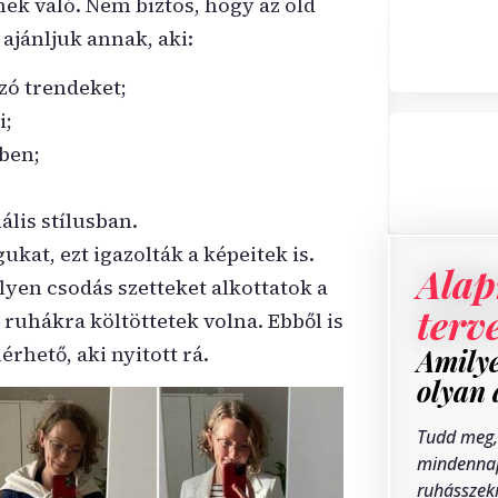
ek való. Nem biztos, hogy az old
 ajánljuk annak, aki:
ozó trendeket;
i;
yben;
lis stílusban.
at, ezt igazolták a képeitek is.
Alap
en csodás szetteket alkottatok a
terv
ruhákra költöttetek volna. Ebből is
érhető, aki nyitott rá.
Amilye
olyan 
Tudd meg,
mindenna
ruhásszek