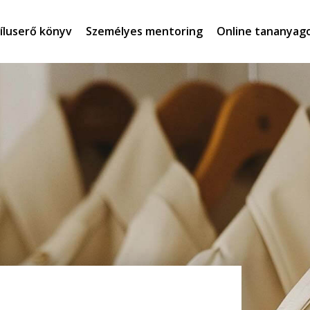
íluserő könyv
Személyes mentoring
Online tananyag