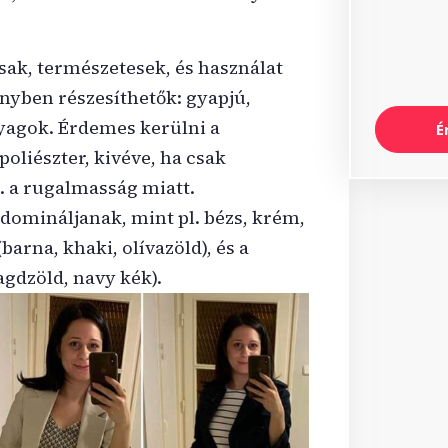
ak, természetesek, és használat
nyben részesíthetők: gyapjú,
yagok. Érdemes kerülni a
É
poliészter, kivéve, ha csak
. a rugalmasság miatt.
k domináljanak, mint pl. bézs, krém,
barna, khaki, olívazöld), és a
gdzöld, navy kék).