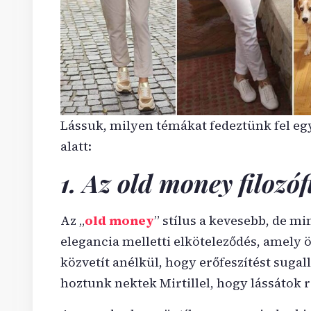
Lássuk, milyen témákat fedeztünk fel egy
alatt:
1. Az old money filozóf
Az „
old money
” stílus a kevesebb, de m
elegancia melletti elköteleződés, amely ö
közvetít anélkül, hogy erőfeszítést sugall
hoztunk nektek Mirtillel, hogy lássátok 