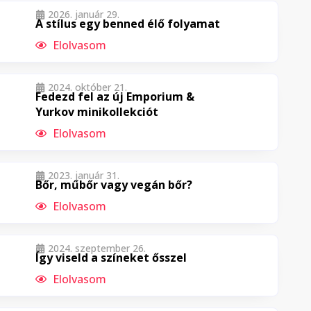
2026. január 29.
A stílus egy benned élő folyamat
Elolvasom
2024. október 21.
Fedezd fel az új Emporium &
Yurkov minikollekciót
Elolvasom
2023. január 31.
Bőr, műbőr vagy vegán bőr?
Elolvasom
2024. szeptember 26.
Így viseld a színeket ősszel
Elolvasom