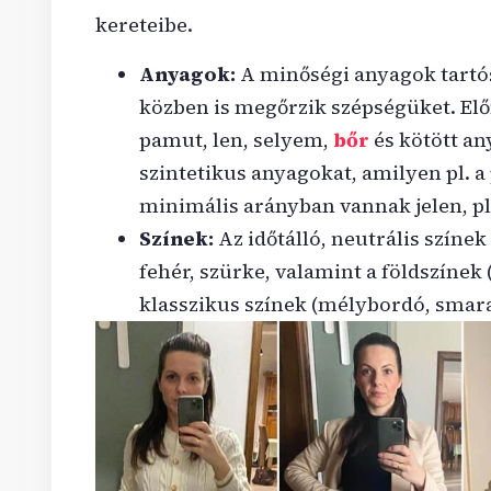
kereteibe.
Anyagok:
A minőségi anyagok tartós
közben is megőrzik szépségüket. Elő
pamut, len, selyem,
bőr
és kötött an
szintetikus anyagokat, amilyen pl. a 
minimális arányban vannak jelen, pl
Színek:
Az időtálló, neutrális színe
fehér, szürke, valamint a földszínek (
klasszikus színek (mélybordó, smara