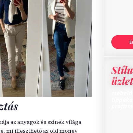
É
Stíl
üzlet
zsebeld
tippeke
ztás
profizm
ája az anyagok és színek világa
e, mi illeszthető az old money