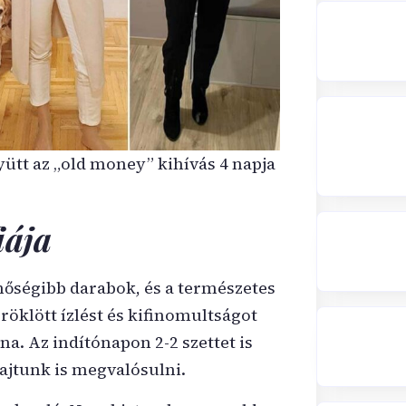
ütt az „old money” kihívás 4 napja
iája
inőségibb darabok, és a természetes
röklött ízlést és kifinomultságot
na. Az indítónapon 2-2 szettet is
rajtunk is megvalósulni.