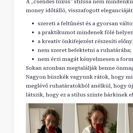
A „csendes luxus” stílusa nem mindenkin
money időtálló, visszafogott eleganciáját
szereti a feltűnést és a gyorsan vált
a praktikumot mindenek fölé helyez
a kreatív önkifejezést részesíti előn
nem szeret befektetni a ruhatárába;
nem érzi magát kényelmesen a formá
Sokan azonban megtalálják benne önmaguk
Nagyon büszkék vagyunk rátok, hogy mily
meglévő ruhatáratokból anélkül, hogy új 
látszik, hogy ez a stílus szinte bárkinek el