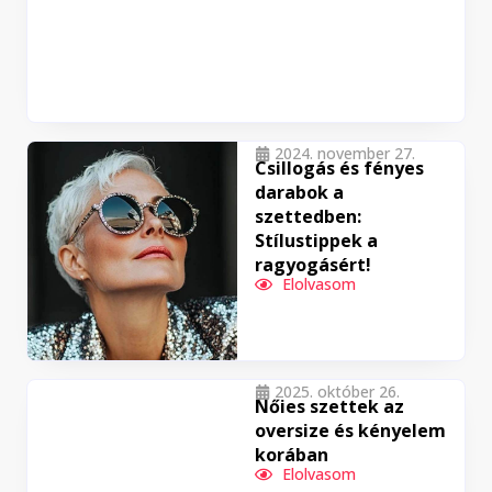
2024. november 27.
Csillogás és fényes
darabok a
szettedben:
Stílustippek a
ragyogásért!
Elolvasom
2025. október 26.
Nőies szettek az
oversize és kényelem
korában
Elolvasom