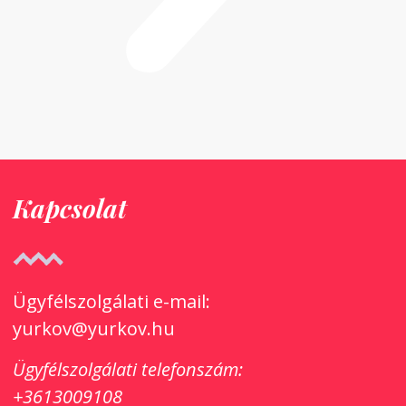
Kapcsolat
Ügyfélszolgálati e-mail:
yurkov@yurkov.hu
Ügyfélszolgálati
telefonszám:
+3613009108