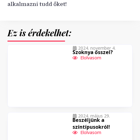
alkalmazni tudd őket!
Ez is érdekelhet:
2024. november 4.
Szoknya ősszel?
Elolvasom
2024. május 29.
Beszéljünk a
színtípusokról!
Elolvasom