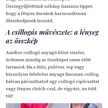
Összegyűjtöttünk néhány hasznos tippet,
hogy a fényes darabok harmonikusan
illeszkedjenek hozzád.
A csillogás művészete: a lényeg
az összkép
Amikor csillogó anyagú blúzt viselsz,
érdemes mindig az összképet szem előtt
tartanod. Ha a blúz, pulóver, top vagy
bármilyen felsőrész anyaga finoman csillog,
bátran párosíthatod egy csillogó cipőcsattal
vagy fényes clutch-csal, de vigyázz, ne told
túl!