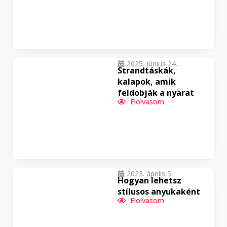
2025. június 24.
Strandtáskák,
kalapok, amik
feldobják a nyarat
Elolvasom
2023. április 5.
Hogyan lehetsz
stílusos anyukaként
Elolvasom