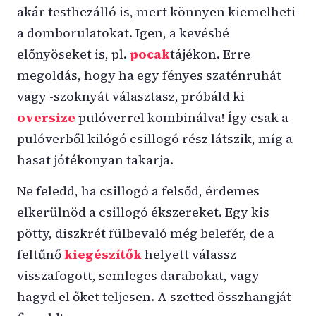
akár testhezálló is, mert könnyen kiemelheti
a domborulatokat. Igen, a kevésbé
előnyöseket is, pl.
pocak
tájékon. Erre
megoldás, hogy ha egy fényes szaténruhát
vagy -szoknyát választasz, próbáld ki
oversize
pulóverrel kombinálva! Így csak a
pulóverből kilógó csillogó rész látszik, míg a
hasat jótékonyan takarja.
Ne feledd, ha csillogó a felsőd, érdemes
elkerülnöd a csillogó ékszereket. Egy kis
pötty, diszkrét fülbevaló még belefér, de a
feltűnő
kiegészítők
helyett válassz
visszafogott, semleges darabokat, vagy
hagyd el őket teljesen. A szetted összhangját