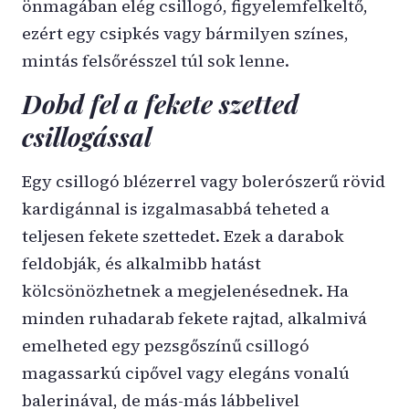
önmagában elég csillogó, figyelemfelkeltő,
ezért egy csipkés vagy bármilyen színes,
mintás felsőrésszel túl sok lenne.
Dobd fel a fekete szetted
csillogással
Egy csillogó blézerrel vagy bolerószerű rövid
kardigánnal is izgalmasabbá teheted a
teljesen fekete szettedet. Ezek a darabok
feldobják, és alkalmibb hatást
kölcsönözhetnek a megjelenésednek. Ha
minden ruhadarab fekete rajtad, alkalmivá
emelheted egy pezsgőszínű csillogó
magassarkú cipővel vagy elegáns vonalú
balerinával, de más-más lábbelivel