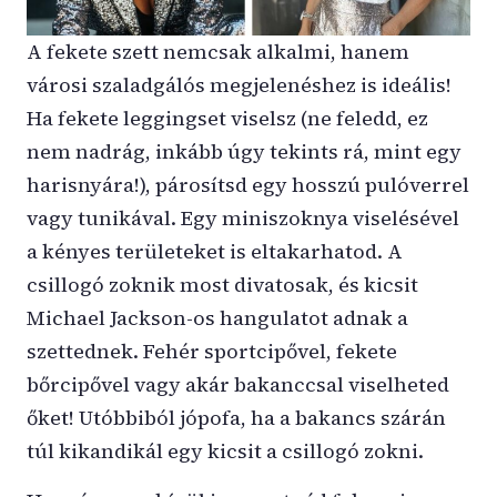
A fekete szett nemcsak alkalmi, hanem
városi szaladgálós megjelenéshez is ideális!
Ha fekete leggingset viselsz (ne feledd, ez
nem nadrág, inkább úgy tekints rá, mint egy
harisnyára!), párosítsd egy hosszú pulóverrel
vagy tunikával. Egy miniszoknya viselésével
a kényes területeket is eltakarhatod. A
csillogó zoknik most divatosak, és kicsit
Michael Jackson-os hangulatot adnak a
szettednek. Fehér sportcipővel, fekete
bőrcipővel vagy akár bakanccsal viselheted
őket! Utóbbiból jópofa, ha a bakancs szárán
túl kikandikál egy kicsit a csillogó zokni.