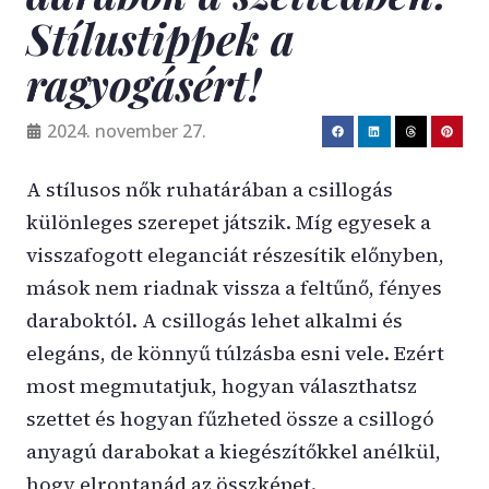
Stílustippek a
ragyogásért!
2024. november 27.
A stílusos nők ruhatárában a csillogás
különleges szerepet játszik. Míg egyesek a
visszafogott eleganciát részesítik előnyben,
mások nem riadnak vissza a feltűnő, fényes
daraboktól. A csillogás lehet alkalmi és
elegáns, de könnyű túlzásba esni vele. Ezért
most megmutatjuk, hogyan választhatsz
szettet és hogyan fűzheted össze a csillogó
anyagú darabokat a kiegészítőkkel anélkül,
hogy elrontanád az összképet.