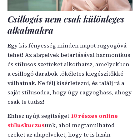
Csillogás nem csak különleges
alkalmakra
Egy kis fényesség minden napot ragyogóvá
tehet! Az alapelvek betartásával harmonikus
és stílusos szetteket alkothatsz, amelyekben
a csillogó darabok tökéletes kiegészítőkké
válhatnak. Ne félj kísérletezni, és találj rá a
saját stílusodra, hogy úgy ragyoghass, ahogy
csak te tudsz!
Ehhez nyújt segítséget
10 részes online
stíluskurzus
unk, ahol megtanulhatod
ezeket az alapelveket, hogy te is lazán