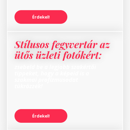
Érdekel!
Stílusos fegyvertár az
ütős üzleti fotókért:
zsebeld be a legjobb szakértői
tippeket, hogy a képeid is a
szakmai profizmusodat
tükrözzék!
Érdekel!