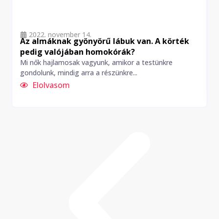
2022. november 14.
Az almáknak gyönyörű lábuk van. A körték
pedig valójában homokórák?
Mi nők hajlamosak vagyunk, amikor a testünkre
gondolunk, mindig arra a részünkre...
l
b
Elolvasom