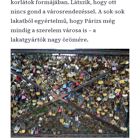
korlátok formájában. Látszik, hogy ott
nincs gond a városrendezéssel. A sok-sok
lakatból egyértelmű, hogy Párizs még
mindig a szerelem városa is – a
lakatgyártók nagy örömére.