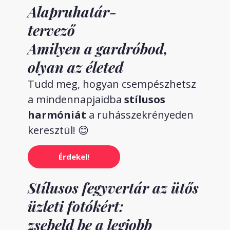
Alapruhatár-
tervező
Amilyen a gardróbod,
olyan az életed
Tudd meg, hogyan csempészhetsz
a mindennapjaidba
stílusos
harmóniát
a ruhásszekrényeden
keresztül! 😊
Érdekel!
Stílusos fegyvertár az ütős
üzleti fotókért:
zsebeld be a legjobb