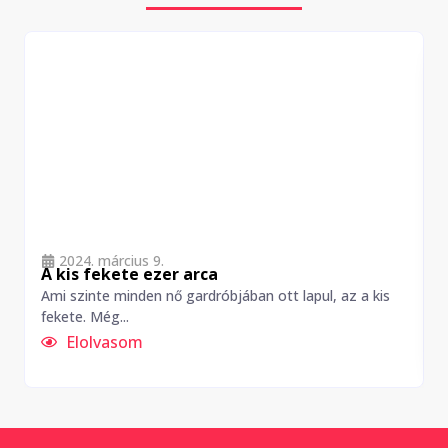
2024. március 9.
A kis fekete ezer arca
Ami szinte minden nő gardróbjában ott lapul, az a kis
fekete. Még...
a
Elolvasom