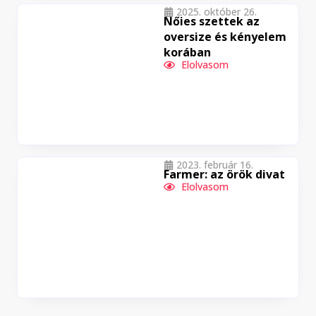
2025. október 26.
Nőies szettek az
oversize és kényelem
korában
Elolvasom
2023. február 16.
Farmer: az örök divat
Elolvasom