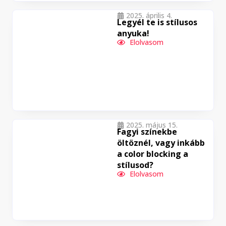
2025. április 4.
Legyél te is stílusos
anyuka!
Elolvasom
2025. május 15.
Fagyi színekbe
öltöznél, vagy inkább
a color blocking a
stílusod?
Elolvasom