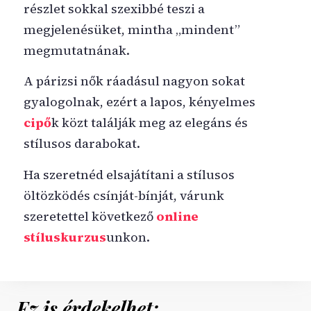
részlet sokkal szexibbé teszi a
megjelenésüket, mintha „mindent”
megmutatnának.
A párizsi nők ráadásul nagyon sokat
gyalogolnak, ezért a lapos, kényelmes
cipő
k közt találják meg az elegáns és
stílusos darabokat.
Ha szeretnéd elsajátítani a stílusos
öltözködés csínját-bínját, várunk
szeretettel következő
online
stíluskurzus
unkon.
Ez is érdekelhet: