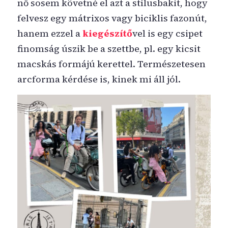
nő sosem követné el azt a stílusbakit, hogy
felvesz egy mátrixos vagy biciklis fazonút,
hanem ezzel a
kiegészítő
vel is egy csipet
finomság úszik be a szettbe, pl. egy kicsit
macskás formájú kerettel. Természetesen
arcforma kérdése is, kinek mi áll jól.