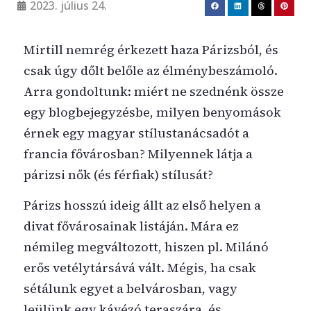
2023. július 24.
Mirtill nemrég érkezett haza Párizsból, és
csak úgy dőlt belőle az élménybeszámoló.
Arra gondoltunk: miért ne szednénk össze
egy blogbejegyzésbe, milyen benyomások
érnek egy magyar stílustanácsadót a
francia fővárosban? Milyennek látja a
párizsi nők (és férfiak) stílusát?
Párizs hosszú ideig állt az első helyen a
divat fővárosainak listáján. Mára ez
némileg megváltozott, hiszen pl. Milánó
erős vetélytársává vált. Mégis, ha csak
sétálunk egyet a belvárosban, vagy
leülünk egy kávézó teraszára, és