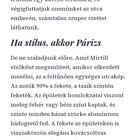
végigfuttatjuk szemünket az utca
emberén, számtalan szuper szettet
láthatunk.
Ha stílus, akkor Párizs
De ne szaladjunk előre. Amit Mirtill
elsőként megemlített, amikor elkezdett
mesélni, az a feltűnően egységes utcakép.
Az autók 90%-a fekete, a taxik szintén
feketék. Az épületek homlokzatai viszont
meleg fehér vagy bézs színt kaptak, és
szinte minden házat szürke alumínium
bádogtető fed. A fekete az épületeken is
visszaköszön elegáns kovácsoltvas