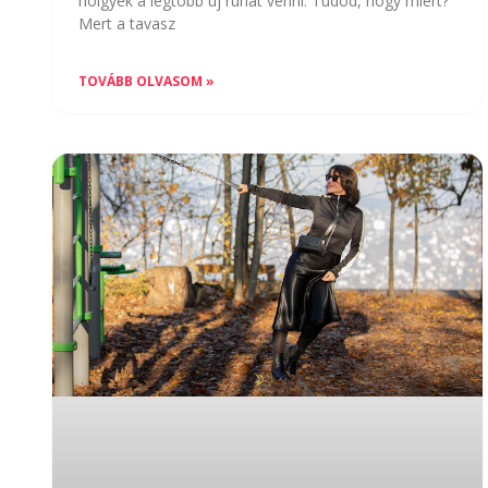
hölgyek a legtöbb új ruhát venni. Tudod, hogy miért?
Mert a tavasz
TOVÁBB OLVASOM »