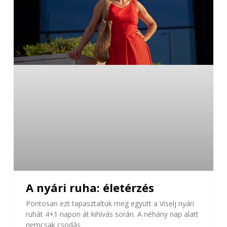
A nyári ruha: életérzés
Pontosan ezt tapasztaltuk meg együtt a Viselj nyári
ruhát 4+1 napon át kihívás során. A néhány nap alatt
nemcsak csodás