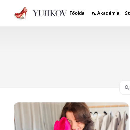
Főoldal
👠 Akadémia
St