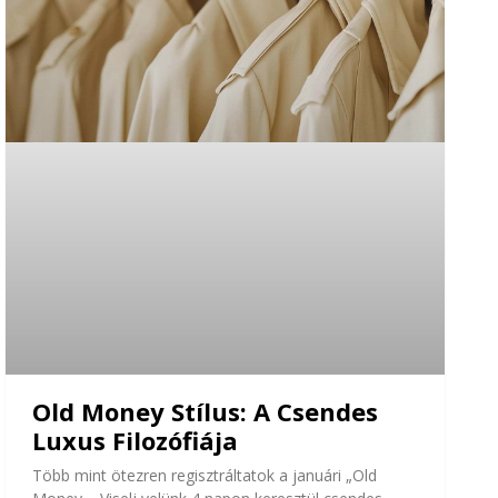
Old Money Stílus: A Csendes
Luxus Filozófiája
Több mint ötezren regisztráltatok a januári „Old