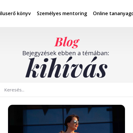
íluserő könyv
Személyes mentoring
Online tananyag
Blog
Bejegyzések ebben a témában:
kihívás