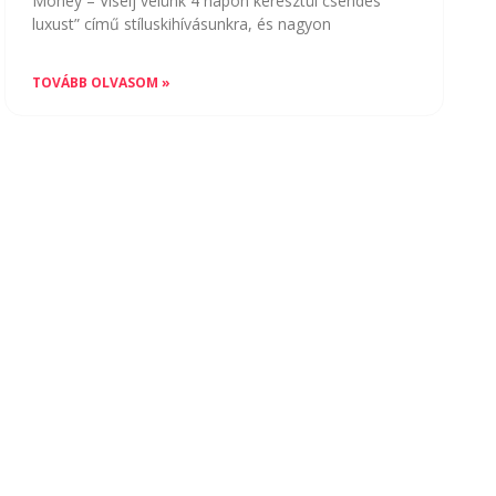
Money – Viselj velünk 4 napon keresztül csendes
luxust” című stíluskihívásunkra, és nagyon
TOVÁBB OLVASOM »