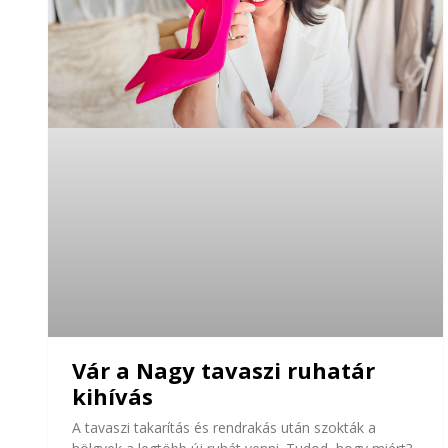
Vár a Nagy tavaszi ruhatár
kihívás
A tavaszi takarítás és rendrakás után szokták a