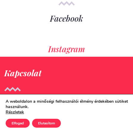
Facebook
Instagram
Kapcsolat
A weboldalon a minőségi felhasználói élmény érdekében sütiket
Ügyfélszolgálati e-mail:
használunk.
yurkov@yurkov.hu
Részletek
Elfogad
Elutasítom
Ügyfélszolgálati
telefonszám: