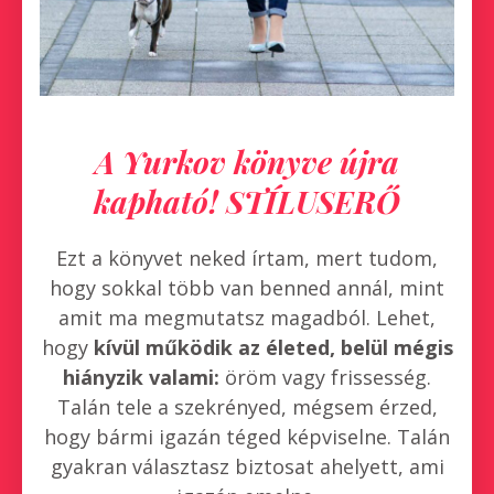
A Yurkov könyve újra
kapható! STÍLUSERŐ
Ezt a könyvet neked írtam, mert tudom,
hogy sokkal több van benned annál, mint
amit ma megmutatsz magadból. Lehet,
hogy
kívül működik az életed, belül mégis
hiányzik valami:
öröm vagy frissesség.
Talán tele a szekrényed, mégsem érzed,
hogy bármi igazán téged képviselne. Talán
gyakran választasz biztosat ahelyett, ami