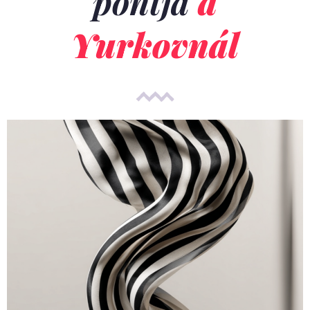
pontja
a
Yurkovnál