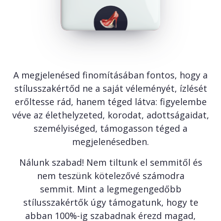
A megjelenésed finomításában fontos, hogy a
stílusszakértőd ne a saját véleményét, ízlését
erőltesse rád, hanem téged látva: figyelembe
véve az élethelyzeted, korodat, adottságaidat,
személyiséged, támogasson téged a
megjelenésedben.
Nálunk szabad! Nem tiltunk el semmitől és
nem teszünk kötelezővé számodra
semmit. Mint a legmegengedőbb
stílusszakértők úgy támogatunk, hogy te
abban 100%-ig szabadnak érezd magad,