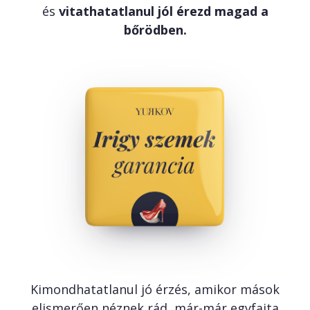
és
vitathatatlanul jól érezd magad a
bőrödben.
Kimondhatatlanul jó érzés, amikor mások
elismerően néznek rád, már-már egyfajta