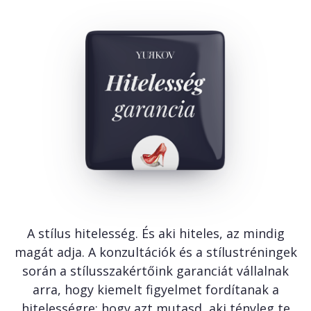
A stílus hitelesség. És aki hiteles, az mindig
magát adja. A konzultációk és a stílustréningek
során a stílusszakértőink garanciát vállalnak
arra, hogy kiemelt figyelmet fordítanak a
hitelességre: hogy azt mutasd, aki tényleg te