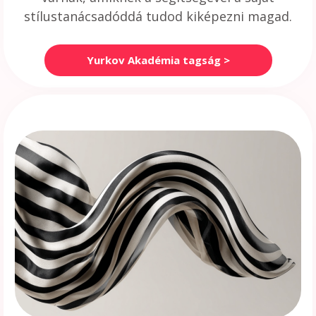
stílustanácsadóddá tudod kiképezni magad.
Yurkov Akadémia tagság >