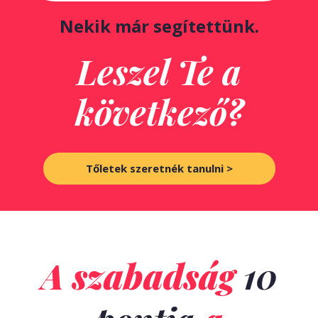
Nekik már segítettünk.
Leszel Te a
következő?
Tőletek szeretnék tanulni >
A szabadság
10