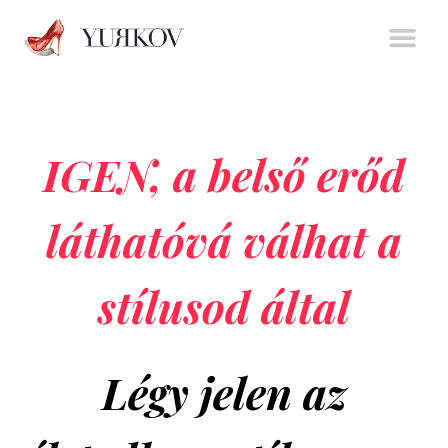
Stíluserő könyv
Személyes m
Online t
IGEN, a belső erőd
láthatóvá válhat a
stílusod által
Légy jelen az