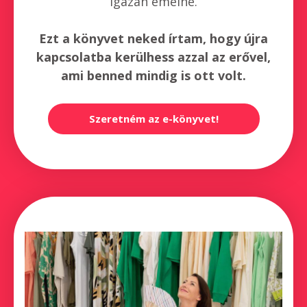
igazán emelne.
Ezt a könyvet neked írtam, hogy újra
kapcsolatba kerülhess azzal az erővel,
ami benned mindig is ott volt.
Szeretném az e-könyvet!