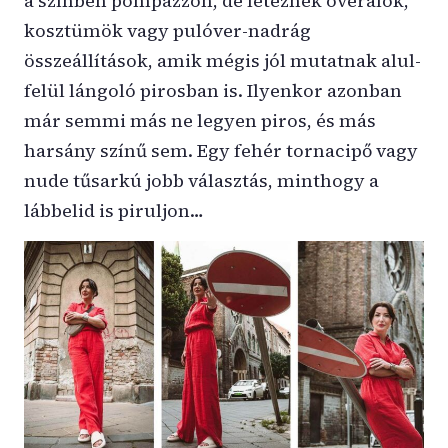
a színben pompázzon, de léteznek overálok,
kosztümök vagy pulóver-nadrág
összeállítások, amik mégis jól mutatnak alul-
felül lángoló pirosban is. Ilyenkor azonban
már semmi más ne legyen piros, és más
harsány színű sem. Egy fehér tornacipő vagy
nude tűsarkú jobb választás, minthogy a
lábbelid is piruljon…