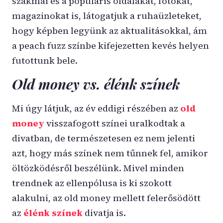
szakmai és a populáris oldalakat, fotókat,
magazinokat is, látogatjuk a ruhaüzleteket,
hogy képben legyünk az aktualitásokkal, ám
a peach fuzz színbe kifejezetten kevés helyen
futottunk bele.
Old money vs. élénk színek
Mi úgy látjuk, az év eddigi részében az
old
money
visszafogott színei uralkodtak a
divatban, de természetesen ez nem jelenti
azt, hogy más színek nem tűnnek fel, amikor
öltözködésről beszélünk. Mivel minden
trendnek az ellenpólusa is ki szokott
alakulni, az old money mellett felerősödött
az
élénk színek
divatja is.