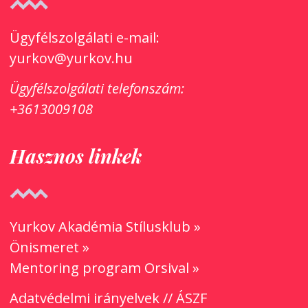
Ügyfélszolgálati e-mail:
yurkov@yurkov.hu
Ügyfélszolgálati
telefonszám:
+3613009108
Hasznos linkek
Yurkov Akadémia Stílusklub »
Önismeret »
Mentoring program Orsival »
Adatvédelmi irányelvek
//
ÁSZF