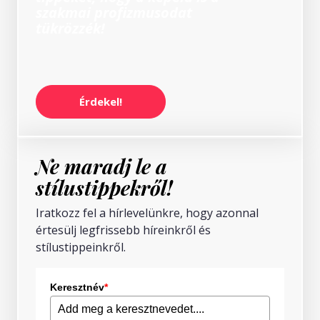
szakmai profizmusodat
tükrözzék!
Érdekel!
Ne maradj le a
stílustippekről!
Iratkozz fel a hírlevelünkre, hogy azonnal
értesülj legfrissebb híreinkről és
stílustippeinkről.
Keresztnév
*