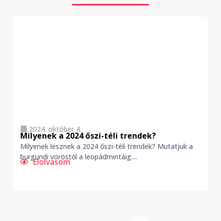
2024. október 4.
Milyenek a 2024 őszi-téli trendek?
Milyenek lesznek a 2024 őszi-téli trendek? Mutatjuk a
K
burgundi vöröstől a leopádmintáig....
r
Elolvasom