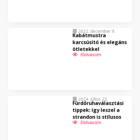
2022. december 9.
Kabátmustra
karcsúsító és elegáns
ötletekkel
Elolvasom
2024. július 22.
Fürdőruhaválasztási
tippek: így leszel a
strandon is stílusos
Elolvasom