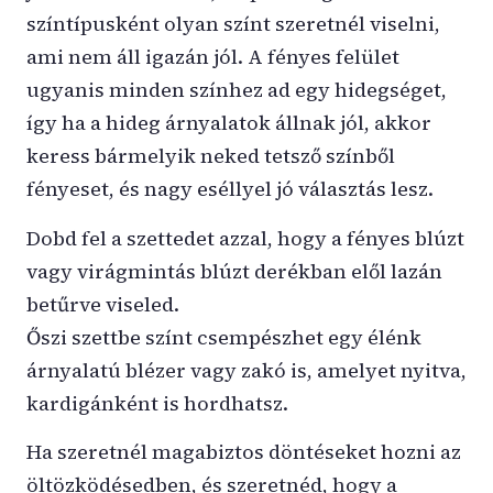
színtípusként olyan színt szeretnél viselni,
ami nem áll igazán jól. A fényes felület
ugyanis minden színhez ad egy hidegséget,
így ha a hideg árnyalatok állnak jól, akkor
keress bármelyik neked tetsző színből
fényeset, és nagy eséllyel jó választás lesz.
Dobd fel a szettedet azzal, hogy a fényes blúzt
vagy virágmintás blúzt derékban elől lazán
betűrve viseled.
Őszi szettbe színt csempészhet egy élénk
árnyalatú blézer vagy zakó is, amelyet nyitva,
kardigánként is hordhatsz.
Ha szeretnél magabiztos döntéseket hozni az
öltözködésedben, és szeretnéd, hogy a