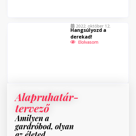
2022. október 12.
Hangsúlyozd a
derekad!
Elolvasom
Alapruhatár-
tervező
Amilyen a
gardróbod, olyan
az életed