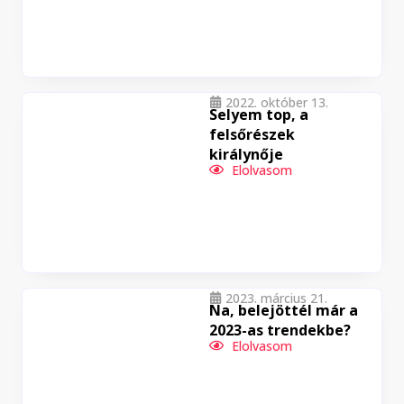
2022. október 13.
Selyem top, a
felsőrészek
királynője
Elolvasom
2023. március 21.
Na, belejöttél már a
2023-as trendekbe?
Elolvasom