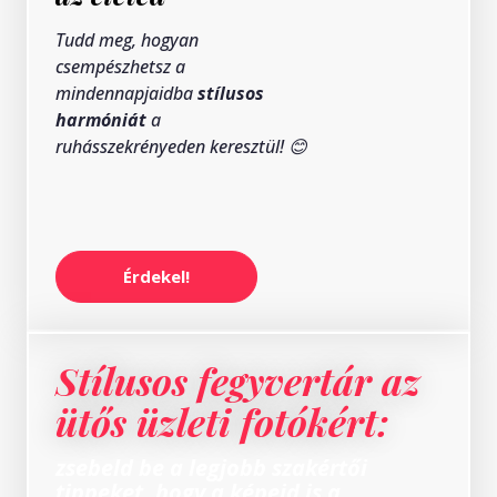
Tudd meg, hogyan
csempészhetsz a
mindennapjaidba
stílusos
harmóniát
a
ruhásszekrényeden keresztül! 😊
Érdekel!
Stílusos fegyvertár az
ütős üzleti fotókért:
zsebeld be a legjobb szakértői
tippeket, hogy a képeid is a