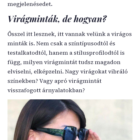
megjelenésedet.
Virágminták, de hogyan?
Ősszel itt lesznek, itt vannak velünk a virágos
minták is. Nem csak a színtípusodtól és
testalkatodtól, hanem a stílusprofilodtól is
függ, milyen virágmintát tudsz magadon
elviselni, elképzelni. Nagy virágokat vibráló
színekben? Vagy apró virágmintát
visszafogott árnyalatokban?