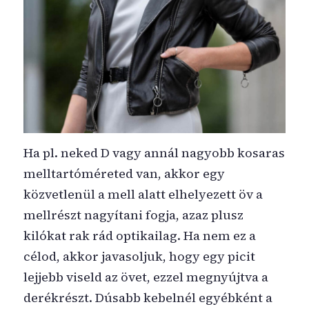
Ha pl. neked D vagy annál nagyobb kosaras
melltartóméreted van, akkor egy
közvetlenül a mell alatt elhelyezett öv a
mellrészt nagyítani fogja, azaz plusz
kilókat rak rád optikailag. Ha nem ez a
célod, akkor javasoljuk, hogy egy picit
lejjebb viseld az övet, ezzel megnyújtva a
derékrészt. Dúsabb kebelnél egyébként a