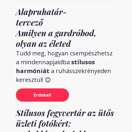
Alapruhatár-
tervező
Amilyen a gardróbod,
olyan az életed
Tudd meg, hogyan csempészhetsz
a mindennapjaidba
stílusos
harmóniát
a ruhásszekrényeden
keresztül! 😊
Érdekel!
Stílusos fegyvertár az ütős
üzleti fotókért: