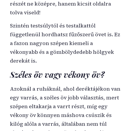
részét ne középre, hanem kicsit oldalra
tolva viseld!
Szintén testsúlytól és testalkattól
függetlenül hordhatsz fűzőszerű övet is. Ez
a fazon nagyon szépen kiemeli a
vékonyabb és a gömbölydedebb hölgyek
derekát is.
Széles öv vagy vékony öv?
Azoknál a ruháknál, ahol deréktájékon van
egy varrás, a széles öv jobb választás, mert
szépen eltakarja a varrt részt, míg egy
vékony öv könnyen máshova csúszik és
kilóg alóla a varrás, általában nem túl