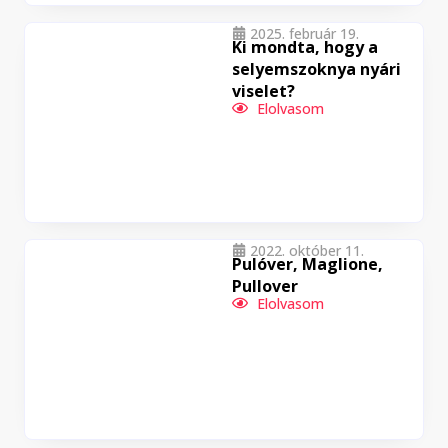
2025. február 19.
Ki mondta, hogy a
selyemszoknya nyári
viselet?
Elolvasom
2022. október 11.
Pulóver, Maglione,
Pullover
Elolvasom