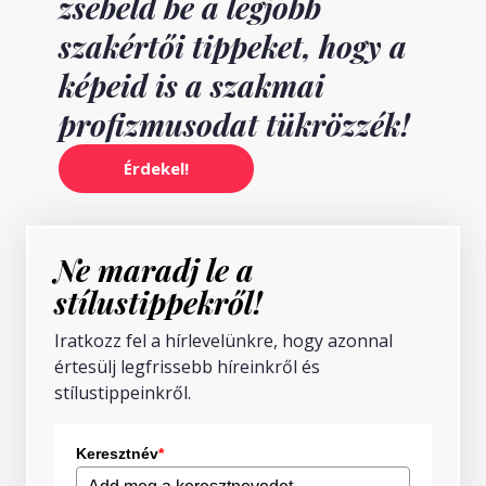
zsebeld be a legjobb
szakértői tippeket, hogy a
képeid is a szakmai
profizmusodat tükrözzék!
Érdekel!
Ne maradj le a
stílustippekről!
Iratkozz fel a hírlevelünkre, hogy azonnal
értesülj legfrissebb híreinkről és
stílustippeinkről.
Keresztnév
*