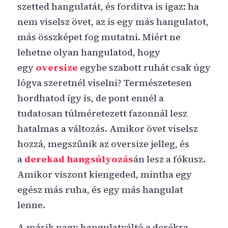
szetted hangulatát, és fordítva is igaz: ha
nem viselsz övet, az is egy más hangulatot,
más összképet fog mutatni. Miért ne
lehetne olyan hangulatod, hogy
egy
oversize
egybe szabott ruhát csak úgy
lógva szeretnél viselni? Természetesen
hordhatod így is, de pont ennél a
tudatosan túlméretezett fazonnál lesz
hatalmas a változás. Amikor övet viselsz
hozzá, megszűnik az oversize jelleg, és
a
derekad hangsúlyozás
án lesz a fókusz.
Amikor viszont kiengeded, mintha egy
egész más ruha, és egy más hangulat
lenne.
A másik nagy hangulatváltó a derékra