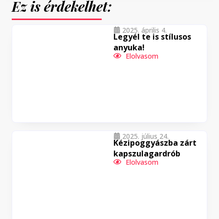
Ez is érdekelhet:
2025. április 4.
Legyél te is stílusos
anyuka!
Elolvasom
2025. július 24.
Kézipoggyászba zárt
kapszulagardrób
Elolvasom