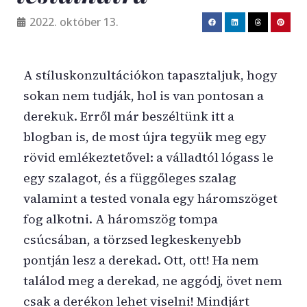
2022. október 13.
A stíluskonzultációkon tapasztaljuk, hogy
sokan nem tudják, hol is van pontosan a
derekuk. Erről már beszéltünk itt a
blogban is, de most újra tegyük meg egy
rövid emlékeztetővel: a válladtól lógass le
egy szalagot, és a függőleges szalag
valamint a tested vonala egy háromszöget
fog alkotni. A háromszög tompa
csúcsában, a törzsed legkeskenyebb
pontján lesz a derekad. Ott, ott! Ha nem
találod meg a derekad, ne aggódj, övet nem
csak a derékon lehet viselni! Mindjárt