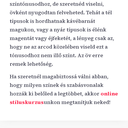
színtónusodhoz, de szeretnéd viselni,
övként nyugodtan felveheted. Tehát a tél
típusok is hordhatnak kávébarnát
magukon, vagy a nyár típusok is élénk
magentát vagy éjfeketét, a lényeg csak az,
hogy ne az arcod közelében viseld ezt a
tónusodhoz nem illő színt. Az öv erre
remek lehetőség.
Ha szeretnél magabiztossá válni abban,
hogy milyen színek és szabásvonalak
hozzák ki belőled a legtöbbet, akkor
online
stíluskurzus
unkon megtanítjuk neked!