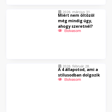
2026. március 31.
Miért nem öltözöl
még mindig úgy,
ahogy szeretnél?
Elolvasom
2026. február 28.
A 4 állapotod, ami a
stílusodban dolgozik
Elolvasom