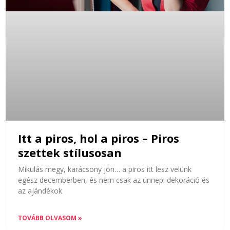
Itt a piros, hol a piros – Piros
szettek stílusosan
Mikulás megy, karácsony jön… a piros itt lesz velünk
egész decemberben, és nem csak az ünnepi dekoráció és
az ajándékok
TOVÁBB OLVASOM »