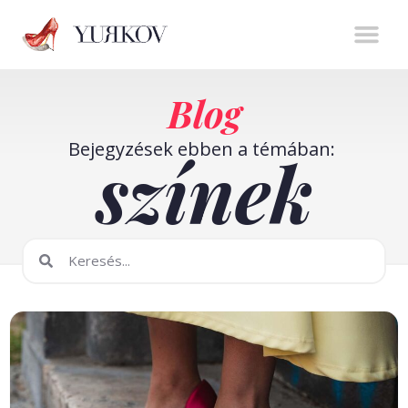
Stíluserő könyv
Személyes m
Online t
Blog
Bejegyzések ebben a témában:
színek