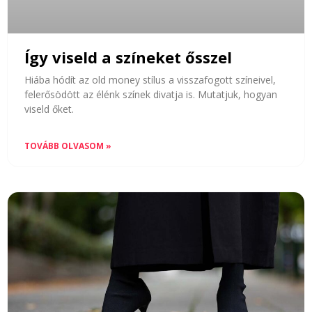
Így viseld a színeket ősszel
Hiába hódít az old money stílus a visszafogott színeivel,
felerősödött az élénk színek divatja is. Mutatjuk, hogyan
viseld őket.
TOVÁBB OLVASOM »