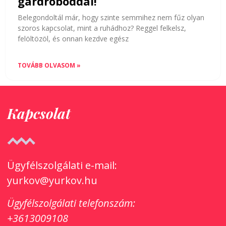
gardróboddal!
Belegondoltál már, hogy szinte semmihez nem fűz olyan
szoros kapcsolat, mint a ruhádhoz? Reggel felkelsz,
felöltözöl, és onnan kezdve egész
TOVÁBB OLVASOM »
Kapcsolat
Ügyfélszolgálati e-mail:
yurkov@yurkov.hu
Ügyfélszolgálati
telefonszám:
+3613009108