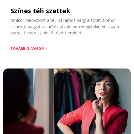
Színes téli szettek
Amikor beköszönt a tél, hajlamos vagy a sötét, komor
színekre hagyatkozni? Az utcaképen végigtekintve csupa
barna, fekete színbe öltözött embert
TOVÁBB OLVASOM »