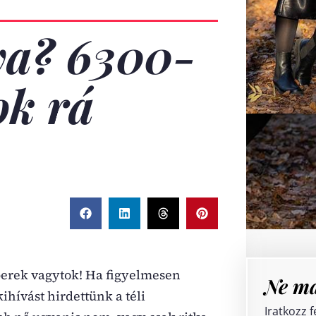
ya? 6300-
ok rá
perek vagytok! Ha figyelmesen
Ne ma
ihívást hirdettünk a téli
Iratkozz f