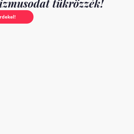
fizmusodat tükrözzék!
rdekel!