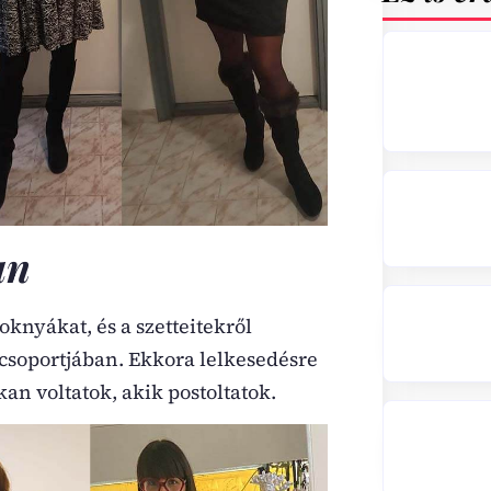
an
zoknyákat, és a szetteitekről
-csoportjában. Ekkora lelkesedésre
n voltatok, akik postoltatok.