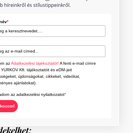
b híreinkről és stílustippeinkről.
tnév
*
om az
Adatkezelési tájékoztatót!
A fenti e-mail címre
YURKOV Kft. tájékoztatóit és eDM-jeit
ségeket, újdonságokat, cikkeket, videókat,
ényes ajánlatokat).
adom az adatkezelési nyilatkozatot
*
tkozom!
dekelhet: