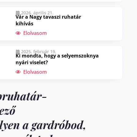
2026. április 21.
Vár a Nagy tavaszi ruhatár
kihívás
Elolvasom
2025. február 19.
Ki mondta, hogy a selyemszoknya
nyári viselet?
Elolvasom
pruhatár-
ező
lyen a gardróbod,