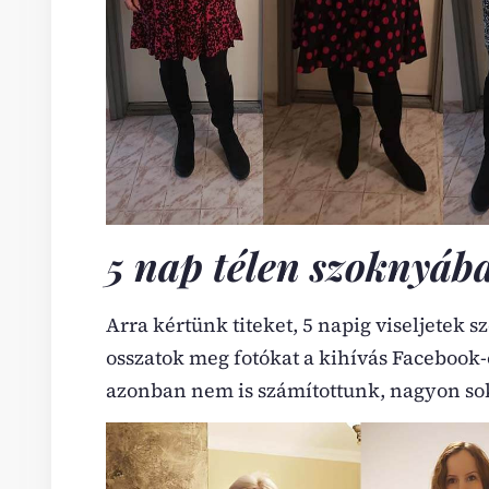
5 nap télen szoknyáb
Arra kértünk titeket, 5 napig viseljetek s
osszatok meg fotókat a kihívás Facebook
azonban nem is számítottunk, nagyon soka