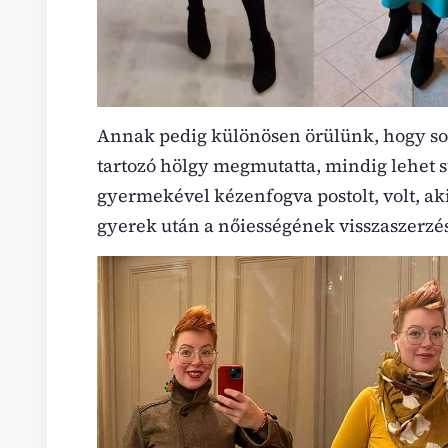
Annak pedig különösen örülünk, hogy sok
tartozó hölgy megmutatta, mindig lehet stí
gyermekével kézenfogva postolt, volt, aki a
gyerek után a nőiességének visszaszerzés