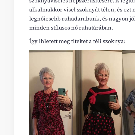
szoknyaviselés népszerűsítésére. A legtö
alkalmakkor visel szoknyát télen, és ezt
legnőiesebb ruhadarabunk, és nagyon jól 
minden stílusos nő ruhatárában.
Így ihletett meg titeket a téli szoknya: