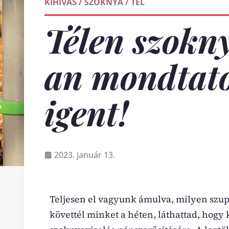
KIHÍVÁS
/
SZOKNYA
/
TÉL
Télen szokn
an mondtat
igent!
2023. január 13.
Teljesen el vagyunk ámulva, milyen szu
követtél minket a héten, láthattad, hogy k