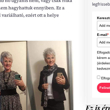
bb nő ugyanis nem, vagy csak ritka
legfrisseb
 nem hagyhattuk ennyiben. Ez a
variálható, ezért ott a helye
Keresz
E-mail
*
Elfogad
kérem a 
(érdekes
kedvezm
Elfog
Felira
Ez is ér