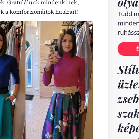
olya
tek. Gratulálunk mindenkinek,
ek a komfortzónáitok határait!
Tudd m
minden
ruhássz
É
Stíl
üzle
zseb
szak
képe