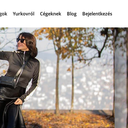
gok
Yurkovról
Cégeknek
Blog
Bejelentkezés