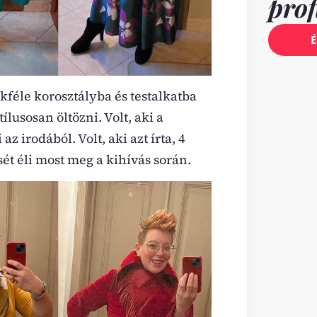
pro
É
féle korosztályba és testalkatba
lusosan öltözni. Volt, aki a
z irodából. Volt, aki azt írta, 4
ét éli most meg a kihívás során.