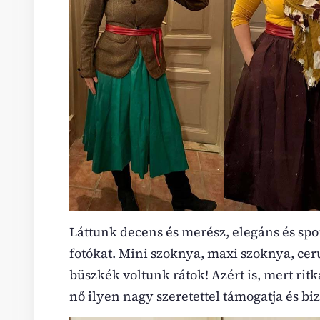
Láttunk decens és merész, elegáns és spo
fotókat. Mini szoknya, maxi szoknya, c
büszkék voltunk rátok! Azért is, mert rit
nő ilyen nagy szeretettel támogatja és bi