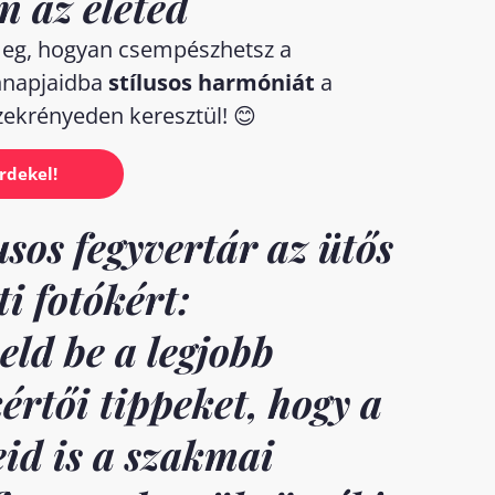
n az életed
eg, hogyan csempészhetsz a
napjaidba
stílusos harmóniát
a
ekrényeden keresztül! 😊
rdekel!
usos fegyvertár az ütős
ti fotókért:
eld be a legjobb
értői tippeket, hogy a
id is a szakmai