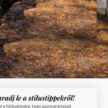
radj le a stílustippekről!
el a hírlevelünkre, hogy azonnal értesülj