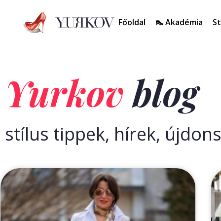
Főoldal
👠 Akadémia
St
Yurkov
blog
stílus tippek, hírek, újdo