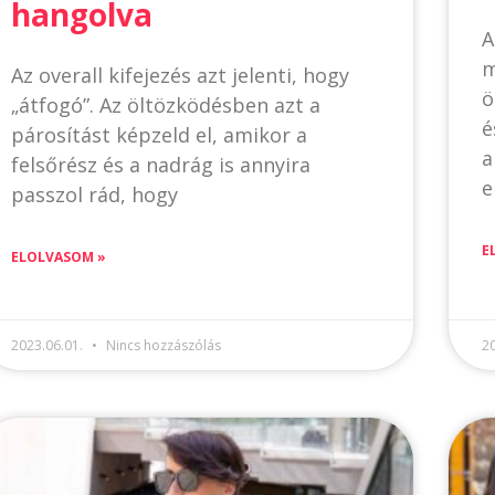
hangolva
A
m
Az overall kifejezés azt jelenti, hogy
ö
„átfogó”. Az öltözködésben azt a
é
párosítást képzeld el, amikor a
a
felsőrész és a nadrág is annyira
e
passzol rád, hogy
E
ELOLVASOM »
2023.06.01.
Nincs hozzászólás
2