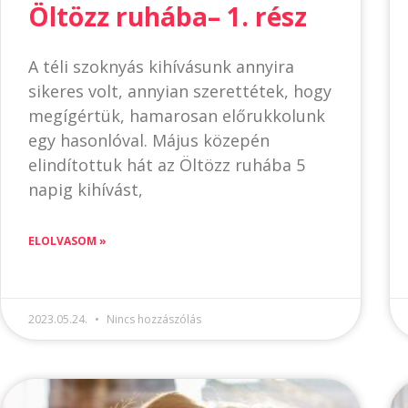
Öltözz ruhába– 1. rész
A téli szoknyás kihívásunk annyira
sikeres volt, annyian szerettétek, hogy
megígértük, hamarosan előrukkolunk
egy hasonlóval. Május közepén
elindítottuk hát az Öltözz ruhába 5
napig kihívást,
ELOLVASOM »
2023.05.24.
Nincs hozzászólás