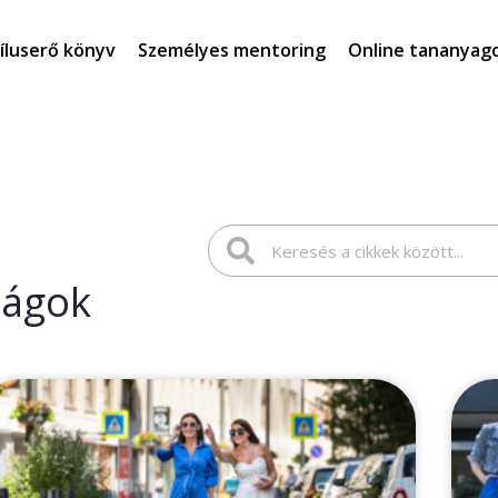
íluserő könyv
Személyes mentoring
Online tananyag
nságok