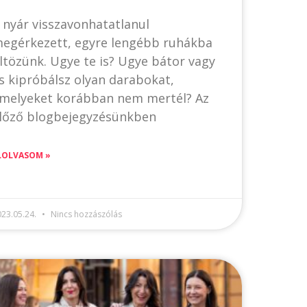
 nyár visszavonhatatlanul
egérkezett, egyre lengébb ruhákba
ltözünk. Ugye te is? Ugye bátor vagy
s kipróbálsz olyan darabokat,
melyeket korábban nem mertél? Az
lőző blogbejegyzésünkben
LOLVASOM »
023.05.24.
Nincs hozzászólás