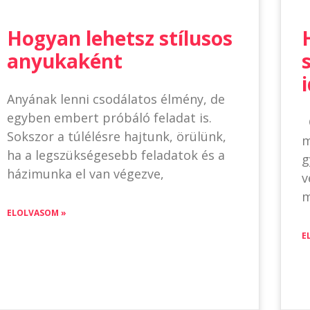
Hogyan lehetsz stílusos
anyukaként
Anyának lenni csodálatos élmény, de
egyben embert próbáló feladat is.
Ő
Sokszor a túlélésre hajtunk, örülünk,
m
ha a legszükségesebb feladatok és a
g
házimunka el van végezve,
v
m
ELOLVASOM »
E