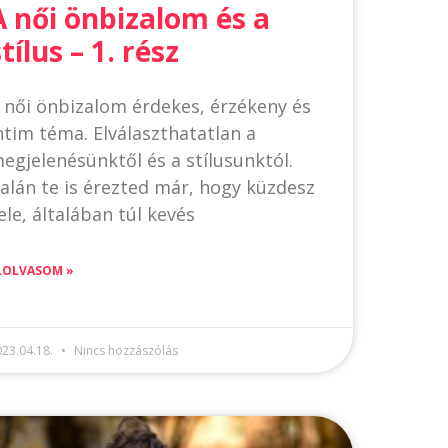
A női önbizalom és a
stílus – 1. rész
 női önbizalom érdekes, érzékeny és
ntim téma. Elválaszthatatlan a
egjelenésünktől és a stílusunktól.
alán te is érezted már, hogy küzdesz
ele, általában túl kevés
LOLVASOM »
023.04.18.
Nincs hozzászólás