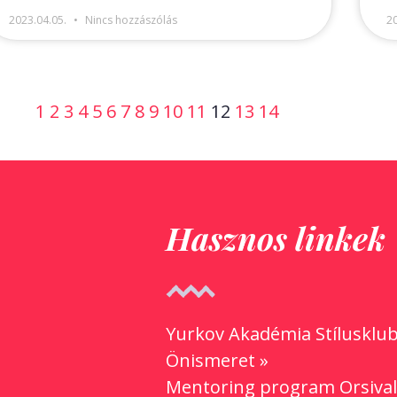
2023.04.05.
Nincs hozzászólás
2
1
2
3
4
5
6
7
8
9
10
11
12
13
14
Hasznos linkek
Yurkov Akadémia Stílusklub
Önismeret »
Mentoring program Orsival