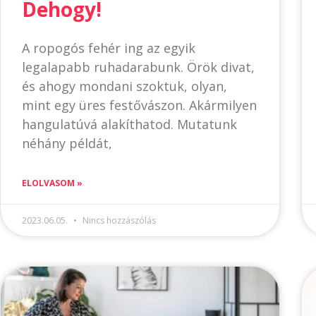
Dehogy!
A ropogós fehér ing az egyik
legalapabb ruhadarabunk. Örök divat,
és ahogy mondani szoktuk, olyan,
mint egy üres festővászon. Akármilyen
hangulatúvá alakíthatod. Mutatunk
néhány példát,
ELOLVASOM »
2023.06.05.
Nincs hozzászólás