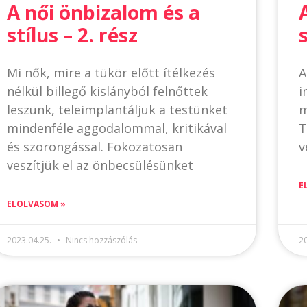
A női önbizalom és a
stílus – 2. rész
Mi nők, mire a tükör előtt ítélkezés
A
nélkül billegő kislányból felnőttek
i
leszünk, teleimplantáljuk a testünket
m
mindenféle aggodalommal, kritikával
T
és szorongással. Fokozatosan
v
veszítjük el az önbecsülésünket
E
ELOLVASOM »
2023.04.25.
Nincs hozzászólás
2