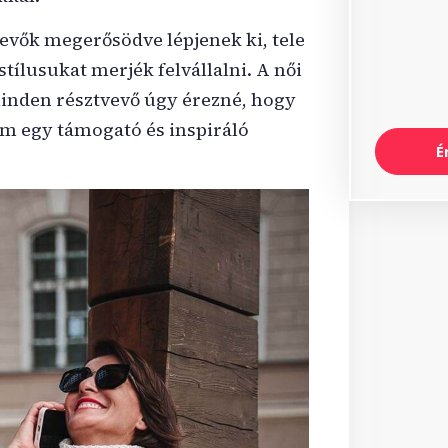
evők megerősödve lépjenek ki, tele
stílusukat merjék felvállalni. A női
minden résztvevő úgy érezné, hogy
m egy támogató és inspiráló
É