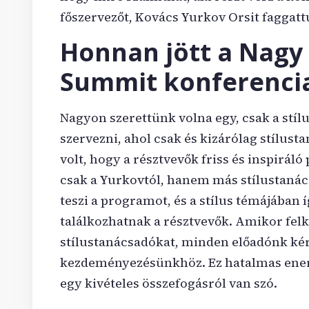
főszervezőt, Kovács Yurkov Orsit faggatt
Honnan jött a Nagy 
Summit konferencia
Nagyon szerettünk volna egy, csak a stíl
szervezni, ahol csak és kizárólag stílust
volt, hogy a résztvevők friss és inspirál
csak a Yurkovtól, hanem más stílustanác
teszi a programot, és a stílus témájában
találkozhatnak a résztvevők. Amikor felke
stílustanácsadókat, minden előadónk kér
kezdeményezésünkhöz. Ez hatalmas ener
egy kivételes összefogásról van szó.