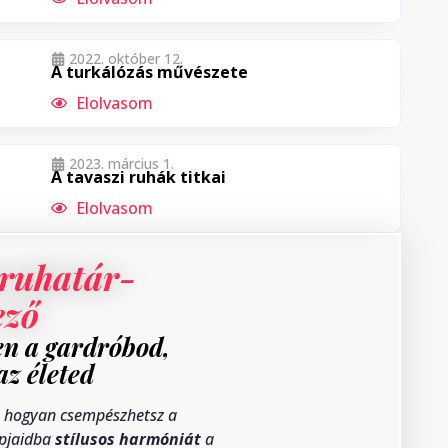
2022. október 12.
A turkálózás művészete
Elolvasom
2023. március 1.
A tavaszi ruhák titkai
Elolvasom
ruhatár-
ező
n a gardróbod,
az életed
 hogyan csempészhetsz a
pjaidba
stílusos harmóniát
a