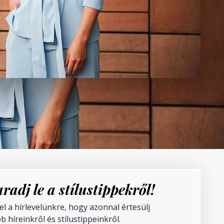
radj le a stílustippekről!
fel a hírlevelünkre, hogy azonnal értesülj
b híreinkről és stílustippeinkről.