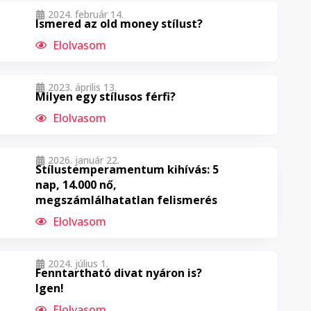
2024. február 14.
Ismered az old money stílust?
Elolvasom
2023. április 13.
Milyen egy stílusos férfi?
Elolvasom
2026. január 22.
Stílustemperamentum kihívás: 5
nap, 14.000 nő,
megszámlálhatatlan felismerés
Elolvasom
2024. július 1.
Fenntartható divat nyáron is?
Igen!
Elolvasom