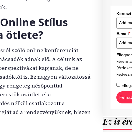
uk.
Keresz
Online Stílus
 ötlete?
E-mail
*
usról szóló online konferenciát
Elfogad
anácsadók adnak elő. A célunk az
kérem a 
ó perspektívákat kapjanak, de ne
(érdekes
kedvezm
sadóktól is. Ez nagyon változatossá
 így rengeteg nézőponttal
Elfog
restük az ötlettel a
Felira
dés nélkül csatlakozott a
giát ad a rendezvényüknek, hiszen
Ez is ér