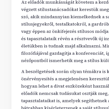
Az előadók munkásságát követem a kezde
végzett stílustanácsadókat kerestük meg.
szó, akik mindannyian kiemelkednek a sa
stílusjegyekről, testalkatokról, a gardró
vagy éppen az önkifejezés stílusos módja
és tapasztalataik révén a résztvevők új in
életükben is tudnak majd alkalmazni. Min
filozófiájával gazdagítja a konferenciát, 
nézőpontból ismerhetik meg a stílus kül
A beszélgetések során olyan témákra is 
önérvényesítés a megjelenésen keresztül,
hogyan lehet a divat eszközeként használ
előadók nemcsak tudásukat osztják meg,
tapasztalataikat is, amelyek segíthetnek
bátrabban kísérletezzenek a saját stílusu