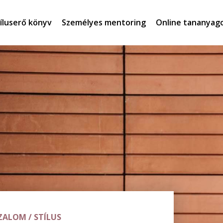
íluserő könyv
Személyes mentoring
Online tananyag
ZALOM
/
STÍLUS