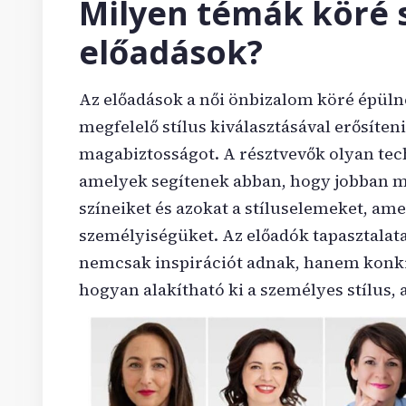
Milyen témák köré 
előadások?
Az előadások a női önbizalom köré épüln
megfelelő stílus kiválasztásával erősíteni
magabiztosságot. A résztvevők olyan te
amelyek segítenek abban, hogy jobban me
színeiket és azokat a stíluselemeket, am
személyiségüket. Az előadók tapasztalat
nemcsak inspirációt adnak, hanem konkr
hogyan alakítható ki a személyes stílus,