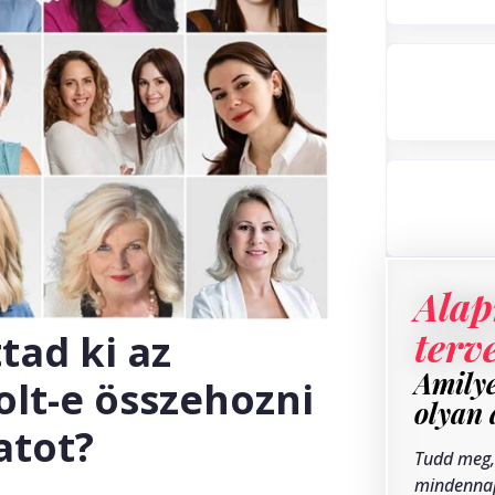
Alap
terv
tad ki az
Amilye
lt-e összehozni
olyan 
atot?
Tudd meg,
mindenna