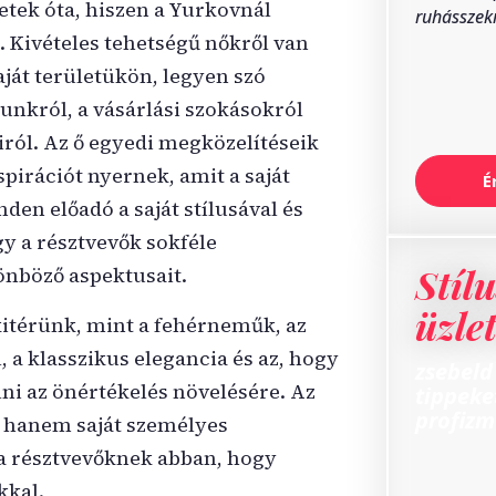
tek óta, hiszen a Yurkovnál
ruhásszek
 Kivételes tehetségű nőkről van
ját területükön, legyen szó
bunkról, a vásárlási szokásokról
iról. Az ő egyedi megközelítéseik
spirációt nyernek, amit a saját
É
den előadó a saját stílusával és
így a résztvevők sokféle
Stíl
önböző aspektusait.
üzlet
kitérünk, mint a fehérneműk, az
 a klasszikus elegancia és az, hogy
zsebeld
ni az önértékelés növelésére. Az
tippeke
profizm
 hanem saját személyes
 a résztvevőknek abban, hogy
kkal.