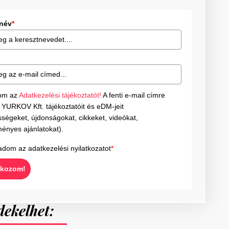
tnév
*
om az
Adatkezelési tájékoztatót!
A fenti e-mail címre
YURKOV Kft. tájékoztatóit és eDM-jeit
ségeket, újdonságokat, cikkeket, videókat,
ényes ajánlatokat).
adom az adatkezelési nyilatkozatot
*
tkozom!
dekelhet: