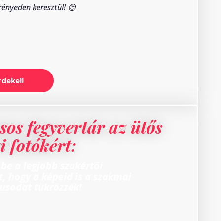
rényeden keresztül! 😊
rdekel!
usos fegyvertár az ütős
i fotókért:
 be a legjobb szakértői
t, hogy a képeid is a szakmai
usodat tükrözzék!