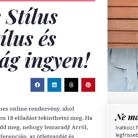
 Stílus
ílus és
ág ingyen!
es online rendezvény, ahol
Ne ma
sen 18 előadást tekinthetsz meg. Ha
dd meg, nehogy lemaradj! Arról,
Iratkozz 
legfrisseb
ferencián, az ötletgazdát és