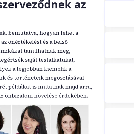
szerveződnek az
ek, bemutatva, hogyan lehet a
 az önértékelést és a belső
chnikákat tanulhatnak meg,
gértsék saját testalkatukat,
elyek a legjobban kiemelik a
aik és történeteik megosztásával
ét példákat is mutatnak majd arra,
 az önbizalom növelése érdekében.