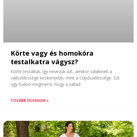
Körte vagy és homokóra
testalkatra vágysz?
Körte testalkat, így nevezük azt, amikor valakinek a
vállszélessége keskenyebb, mint a csípőszélessége. Ezt
úgy tudod megmérni, hogy a vállad
TOVÁBB OLVASOM »