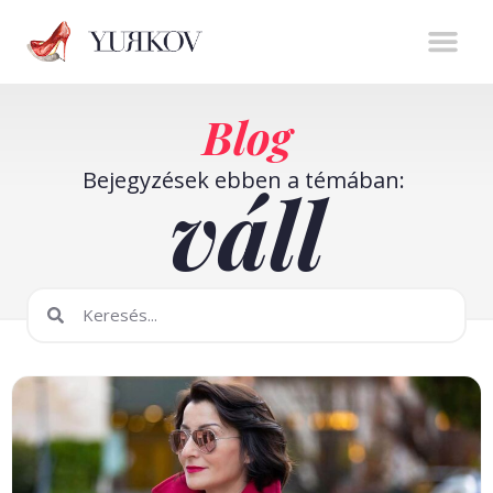
Stíluserő könyv
Személyes m
Online t
Blog
Bejegyzések ebben a témában:
váll