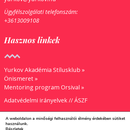
Ügyfélszolgálati
telefonszám:
+3613009108
Hasznos linkek
Yurkov Akadémia Stílusklub »
Önismeret »
Mentoring program Orsival »
Adatvédelmi irányelvek
//
ÁSZF
A weboldalon a minőségi felhasználói élmény érdekében sütiket
használunk.
Részletek