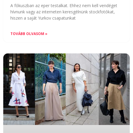
A fókuszban az eper testalkat. Ehhez nem kell vendéget
hívnunk vagy az interneten keresgélnünk stockfotókat,
hiszen a saját Yurkov csapatunkat
TOVÁBB OLVASOM »