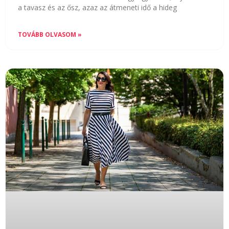
a tavasz és az ősz, azaz az átmeneti idő a hideg
TOVÁBB OLVASOM »