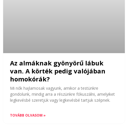
Az almáknak gyönyörű lábuk
van. A körték pedig valójában
homokórák?
Mi nők hajlamosak vagyunk, amikor a testünkre
gondolunk, mindig arra a részünkre fókuszálni, amelyiket
legkevésbé szeretjük vagy legkevésbé tartjuk szépnek.
TOVÁBB OLVASOM »