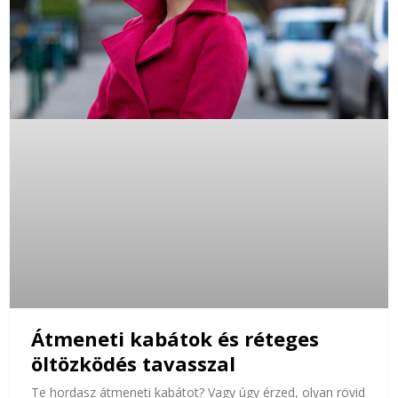
Átmeneti kabátok és réteges
öltözködés tavasszal
Te hordasz átmeneti kabátot? Vagy úgy érzed, olyan rövid