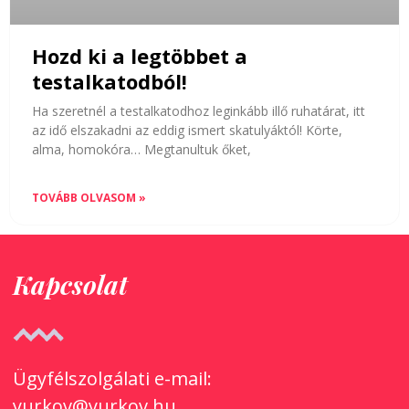
Hozd ki a legtöbbet a
testalkatodból!
Ha szeretnél a testalkatodhoz leginkább illő ruhatárat, itt
az idő elszakadni az eddig ismert skatulyáktól! Körte,
alma, homokóra… Megtanultuk őket,
TOVÁBB OLVASOM »
Kapcsolat
Ügyfélszolgálati e-mail:
yurkov@yurkov.hu