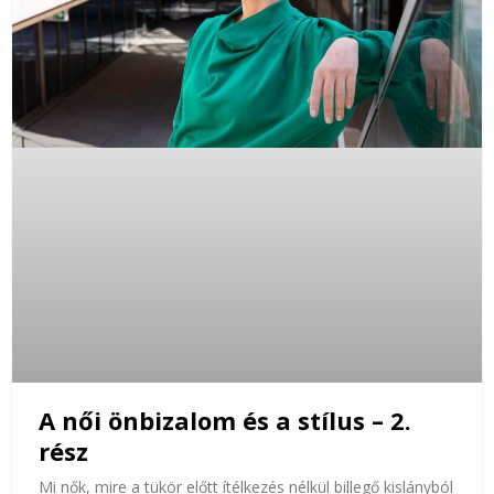
A női önbizalom és a stílus – 2.
rész
Mi nők, mire a tükör előtt ítélkezés nélkül billegő kislányból