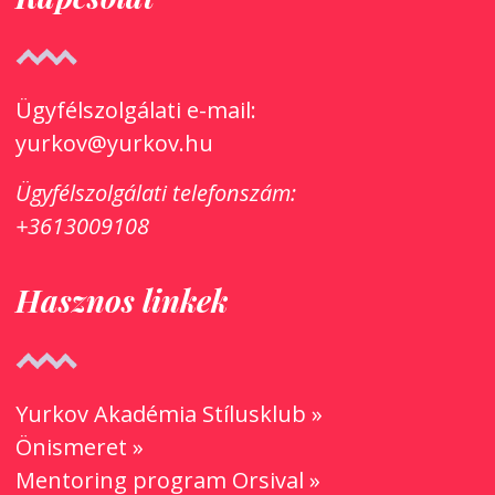
Ügyfélszolgálati e-mail:
yurkov@yurkov.hu
Ügyfélszolgálati
telefonszám:
+3613009108
Hasznos linkek
Yurkov Akadémia Stílusklub »
Önismeret »
Mentoring program Orsival »