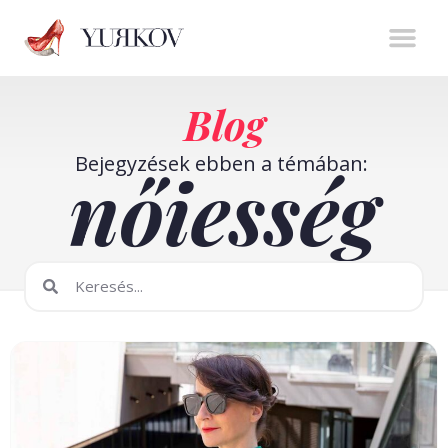
Stíluserő könyv
Személyes m
Online t
Blog
Bejegyzések ebben a témában:
nőiesség