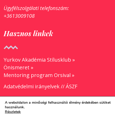
Ügyfélszolgálati
telefonszám:
+3613009108
Hasznos linkek
Yurkov Akadémia Stílusklub »
Önismeret »
Mentoring program Orsival »
Adatvédelmi irányelvek
//
ÁSZF
A weboldalon a minőségi felhasználói élmény érdekében sütiket
használunk.
Részletek