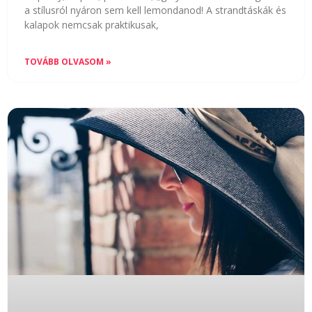
a stílusról nyáron sem kell lemondanod! A strandtáskák és
kalapok nemcsak praktikusak,
TOVÁBB OLVASOM »