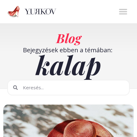
Stíluserő könyv
Személyes m
Online t
Blog
Bejegyzések ebben a témában:
kalap