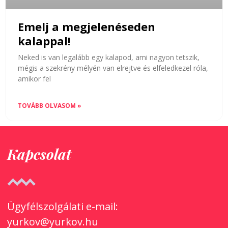
Emelj a megjelenéseden
kalappal!
Neked is van legalább egy kalapod, ami nagyon tetszik,
mégis a szekrény mélyén van elrejtve és elfeledkezel róla,
amikor fel
TOVÁBB OLVASOM »
Kapcsolat
Ügyfélszolgálati e-mail:
yurkov@yurkov.hu