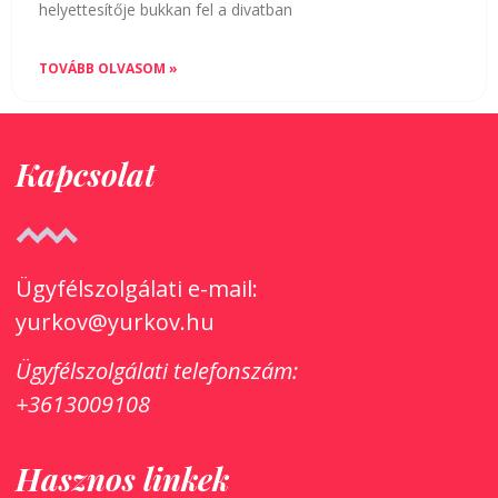
helyettesítője bukkan fel a divatban
TOVÁBB OLVASOM »
Kapcsolat
Ügyfélszolgálati e-mail:
yurkov@yurkov.hu
Ügyfélszolgálati
telefonszám:
+3613009108
Hasznos linkek