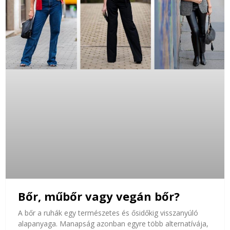
Bőr, műbőr vagy vegán bőr?
A bőr a ruhák egy természetes és ősidőkig visszanyúló
alapanyaga. Manapság azonban egyre több alternatívája,