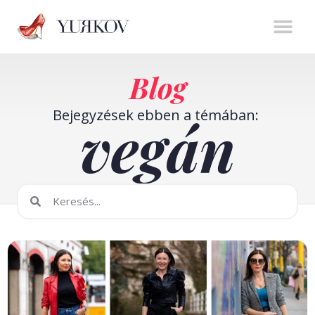
Stíluserő könyv
Személyes m
Online t
Blog
Bejegyzések ebben a témában:
vegán