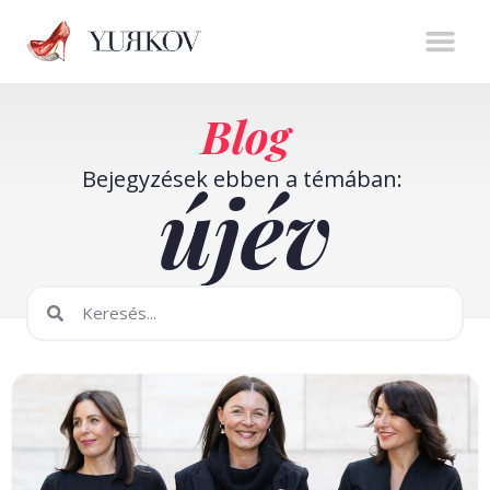
Stíluserő könyv
Személyes m
Online t
Blog
Bejegyzések ebben a témában:
újév