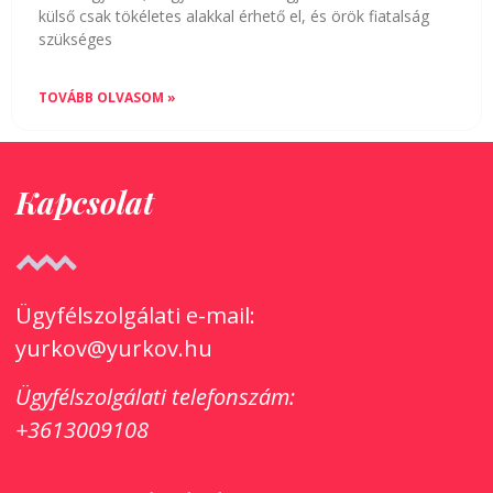
külső csak tökéletes alakkal érhető el, és örök fiatalság
szükséges
TOVÁBB OLVASOM »
Kapcsolat
Ügyfélszolgálati e-mail:
yurkov@yurkov.hu
Ügyfélszolgálati
telefonszám:
+3613009108