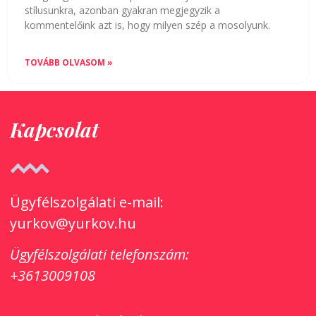
stílusunkra, azonban gyakran megjegyzik a
kommentelőink azt is, hogy milyen szép a mosolyunk.
TOVÁBB OLVASOM »
Kapcsolat
Ügyfélszolgálati e-mail:
yurkov@yurkov.hu
Ügyfélszolgálati
telefonszám:
+3613009108