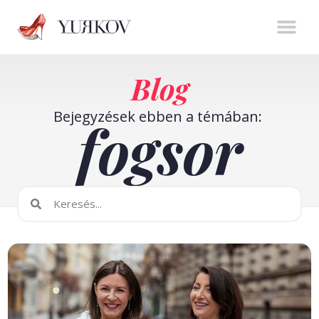
Stíluserő könyv
Személyes m
Online t
Blog
Bejegyzések ebben a témában:
fogsor