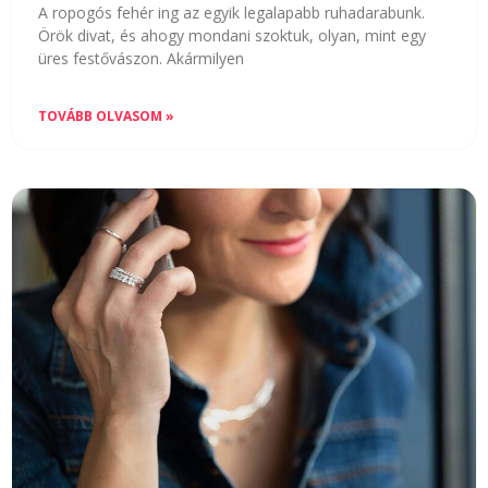
A ropogós fehér ing az egyik legalapabb ruhadarabunk.
Örök divat, és ahogy mondani szoktuk, olyan, mint egy
üres festővászon. Akármilyen
TOVÁBB OLVASOM »