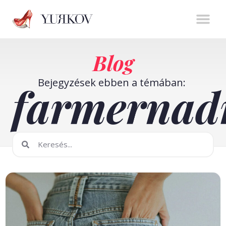
Stíluserő könyv
Személyes m
Online t
Blog
Bejegyzések ebben a témában:
farmernad