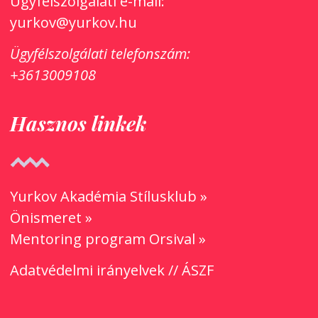
Ügyfélszolgálati e-mail:
yurkov@yurkov.hu
Ügyfélszolgálati
telefonszám:
+3613009108
Hasznos linkek
Yurkov Akadémia Stílusklub »
Önismeret »
Mentoring program Orsival »
Adatvédelmi irányelvek
//
ÁSZF