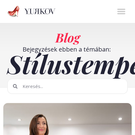
Stíluserő könyv
Személyes m
Online t
Blog
Bejegyzések ebben a témában:
Stílustem