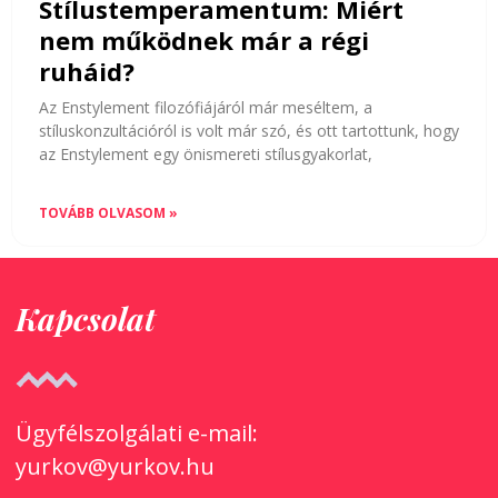
Stílustemperamentum: Miért
nem működnek már a régi
ruháid?
Az Enstylement filozófiájáról már meséltem, a
stíluskonzultációról is volt már szó, és ott tartottunk, hogy
az Enstylement egy önismereti stílusgyakorlat,
TOVÁBB OLVASOM »
Kapcsolat
Ügyfélszolgálati e-mail:
yurkov@yurkov.hu