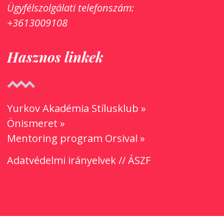
Ügyfélszolgálati
telefonszám:
+3613009108
Hasznos linkek
Yurkov Akadémia Stílusklub »
Önismeret »
Mentoring program Orsival »
Adatvédelmi irányelvek
//
ÁSZF