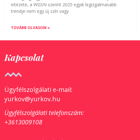
intézete, a WGSN szerint 2025 egyik legizgalmasabb
trendje nem egy új szín vagy
TOVÁBB OLVASOM »
Kapcsolat
Ügyfélszolgálati e-mail:
yurkov@yurkov.hu
Ügyfélszolgálati
telefonszám:
+3613009108