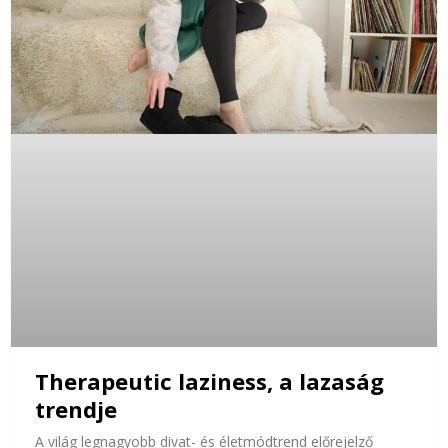
Therapeutic laziness, a lazaság
trendje
A világ legnagyobb divat- és életmódtrend előrejelző