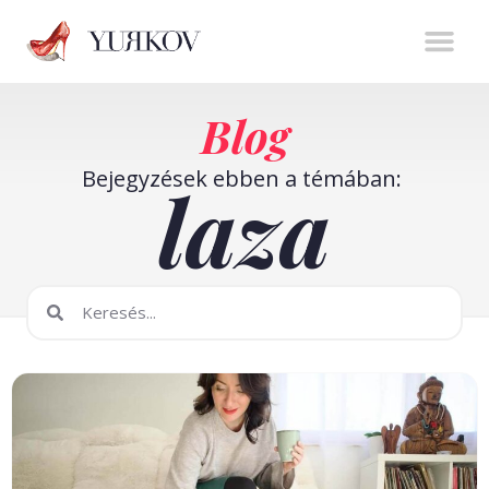
Stíluserő könyv
Személyes m
Online t
Blog
Bejegyzések ebben a témában:
laza