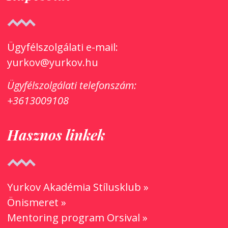
Ügyfélszolgálati e-mail:
yurkov@yurkov.hu
Ügyfélszolgálati
telefonszám:
+3613009108
Hasznos linkek
Yurkov Akadémia Stílusklub »
Önismeret »
Mentoring program Orsival »