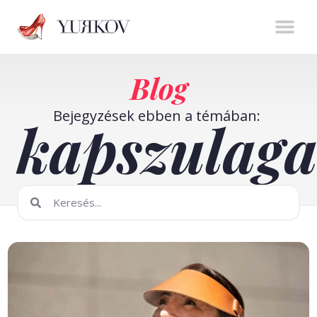
Stíluserő könyv
Személyes m
Online t
Blog
Bejegyzések ebben a témában:
kapszulag