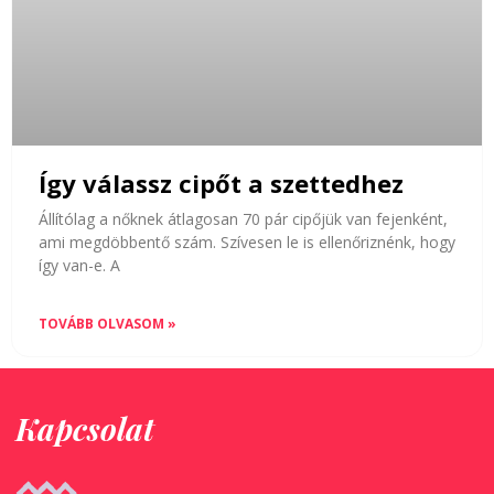
Így válassz cipőt a szettedhez
Állítólag a nőknek átlagosan 70 pár cipőjük van fejenként,
ami megdöbbentő szám. Szívesen le is ellenőriznénk, hogy
így van-e. A
TOVÁBB OLVASOM »
Kapcsolat