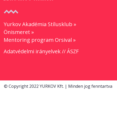
Yurkov Akadémia Stílusklub »
Önismeret »
Mentoring program Orsival »
Adatvédelmi irányelvek
//
ÁSZF
© Copyright 2022 YURKOV Kft. | Minden jog fenntartva