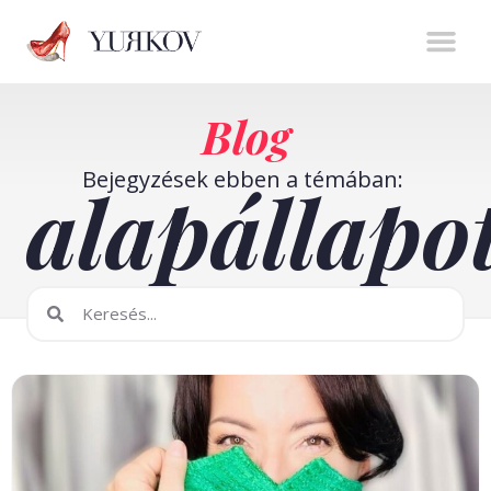
Stíluserő könyv
Személyes m
Online t
Blog
Bejegyzések ebben a témában:
alapállapo