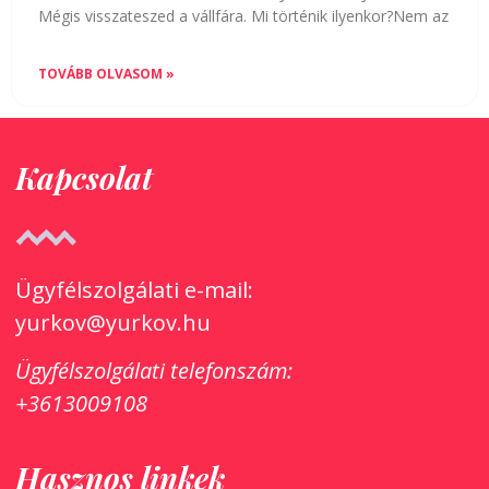
Mégis visszateszed a vállfára. Mi történik ilyenkor?Nem az
TOVÁBB OLVASOM »
Kapcsolat
Ügyfélszolgálati e-mail:
yurkov@yurkov.hu
Ügyfélszolgálati
telefonszám:
+3613009108
Hasznos linkek