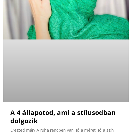
A 4 állapotod, ami a stílusodban
dolgozik
Érezted már? A ruha rendben van. Jó a méret. Jó a szín.