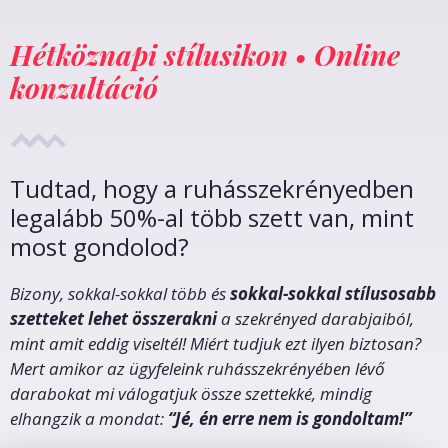
Hétköznapi stílusikon • Online
konzultáció
Tudtad, hogy a ruhásszekrényedben
legalább 50%-al több szett van, mint
most gondolod?
Bizony, sokkal-sokkal több és
sokkal-sokkal stílusosabb
szetteket lehet összerakni
a szekrényed darabjaiból,
mint amit eddig viseltél! Miért tudjuk ezt ilyen biztosan?
Mert amikor az ügyfeleink ruhásszekrényében lévő
darabokat mi válogatjuk össze szettekké, mindig
elhangzik a mondat:
“Jé, én erre nem is gondoltam!”