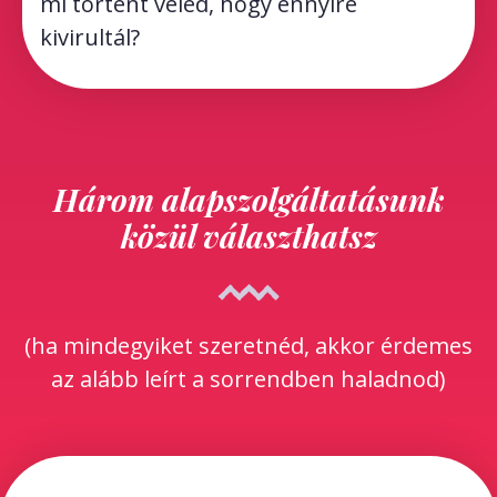
mi történt veled, hogy ennyire
kivirultál?
Három alapszolgáltatásunk
közül választhatsz
(ha mindegyiket szeretnéd, akkor érdemes
az alább leírt a sorrendben haladnod)