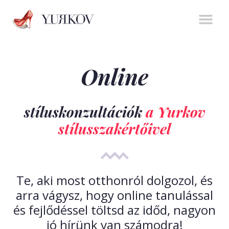
Stíluserő könyv
Személyes m
Online t
Online
stíluskonzultációk
a Yurkov
stílusszakértőivel
Te, aki most otthonról dolgozol, és
arra vágysz, hogy online tanulással
és fejlődéssel töltsd az időd, nagyon
jó hírünk van számodra!