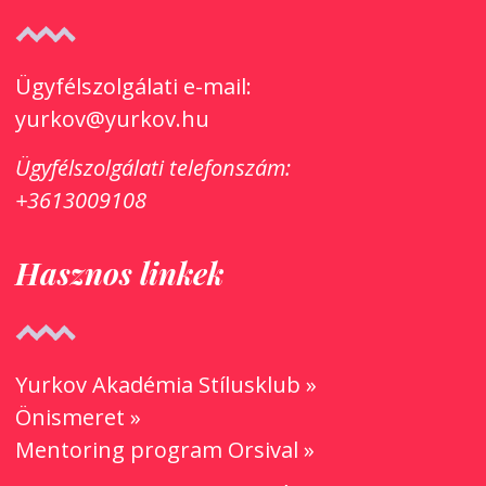
Ügyfélszolgálati e-mail:
yurkov@yurkov.hu
Ügyfélszolgálati
telefonszám:
+3613009108
Hasznos linkek
Yurkov Akadémia Stílusklub »
Önismeret »
Mentoring program Orsival »